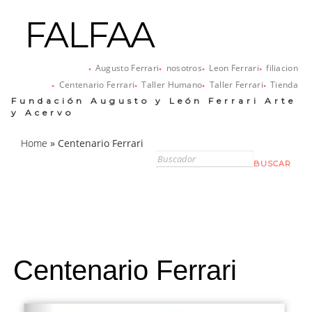
FALFAA
Augusto Ferrari
nosotros
Leon Ferrari
filiacion
Centenario Ferrari
Taller Humano
Taller Ferrari
Tienda
Fundación Augusto y León Ferrari Arte
y Acervo
Home
»
Centenario Ferrari
Centenario Ferrari