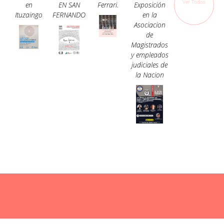
Ver Todos
en
EN SAN
Ferrari.
Exposición
Ituzaingo
FERNANDO
en la
Asociacion
de
Magistrados
y empleados
judiciales de
la Nacion