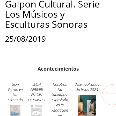
Galpon Cultural. Serie
Los Músicos y
Esculturas Sonoras
25/08/2019
Acontecimientos
Leon
LEON
Nosotros
Desempolvando
Ferrari en
FERRARI
No
Archivos 2023
Ver Tod
San
EN SAN
Sabiamos .
Fernando
FERNANDO
Exposición
en la
Asociacion
de